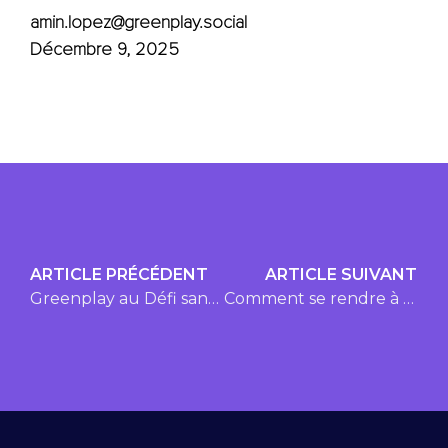
amin.lopez@greenplay.social
Décembre 9, 2025
ARTICLE PRÉCÉDENT
ARTICLE SUIVANT
Greenplay au Défi sans auto solo 2025
Comment se rendre à Bromont, montagne d’expériences, en covoiturage