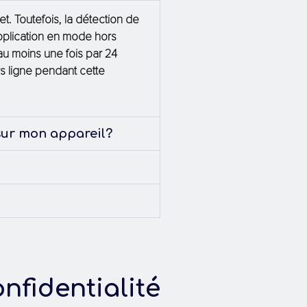
et.
Toutefois
, la
détection
de
pplication
en
mode hors
 au
moins
une
fois
par 24
rs
ligne
pendant
cette
sur mon appareil?
nfidentialité