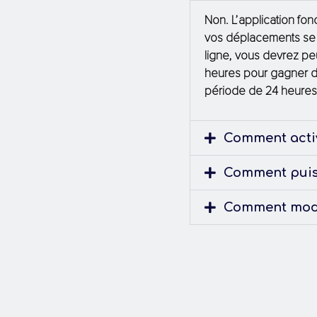
Non.
L’application
fon
vos
déplacements
s
ligne
,
vous
devrez
pe
heures
pour
gagner
d
période
de 24
heure
Comment activ
Comment puis-
Comment modi