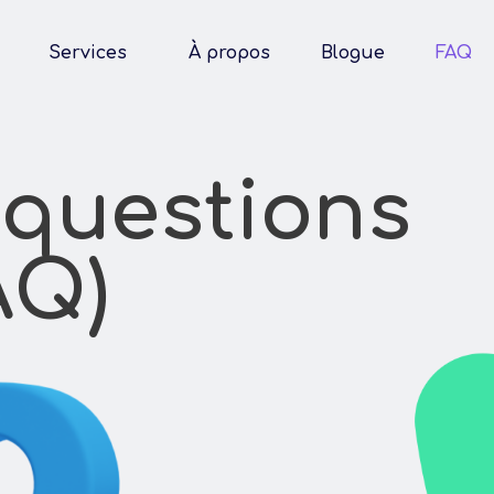
Services
À propos
Blogue
FAQ
 questions
AQ)