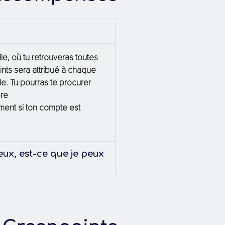
ile, où
tu
retrouver
as
toutes
nts sera attribué à chaque
le.
Tu
pourr
as
te
procurer
re
ment si ton compte est
ux, est-ce que je peux