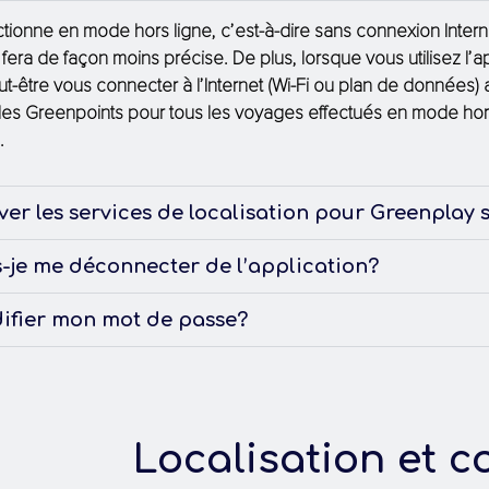
ctionne
en
mode hors
ligne
,
c’est
-à-dire sans connexion Intern
e
fera
de
façon
moins
précise
. De plus,
lorsque
vous
utilisez
l’a
ut-être
vous
connecter à
l’Internet
(Wi-Fi
ou
plan de
données
)
es Greenpoints pour
tous
les voyages
effectués
en
mode ho
s
.
er les services de localisation pour Greenplay 
je me déconnecter de l’application?
fier mon mot de passe?
Localisation et co